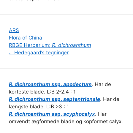
ARS
Flora of China
RBGE Herbarium;
R. dichroanthum
J. Hedegaard’s tegninger
R. dichroanthum
ssp.
apodectum
. Har de
korteste blade. L:B 2-2.4 : 1
R. dichroanthum
ssp.
septentrionale
. Har de
længste blade. L:B >3 : 1
R. dichroanthum
ssp.
scyphocalyx
. Har
omvendt ægformede blade og kopformet calyx.