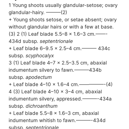
1 Young shoots usually glandular-setose; ovary
glandular-hairy. ———(2)
+ Young shoots setose, or setae absent; ovary
without glandular hairs or with a few at base.
(3) 2 (1) Leaf blade 5.5–8 × 1.6–3 cm.——-
434d subsp.
septentrionale
+ Leaf blade 6–9.5 × 2.5–4 cm.——— 434c
subsp.
scyphocalyx
3 (1) Leaf blade 4–7 × 2.5–3.5 cm, abaxial
indumentum silvery to fawn.———434b
subsp.
apodectum
+ Leaf blade 4–10 × 1.6–4 cm.—————-(4)
4 (3) Leaf blade 4–10 × 3–4 cm, abaxial
indumentum silvery, appressed.———-434a
subsp.
dichroanthum
+ Leaf blade 5.5–8 × 1.6–3 cm, abaxial
indumentum whitish to fawn.———-434d
subsp.
septentrionale