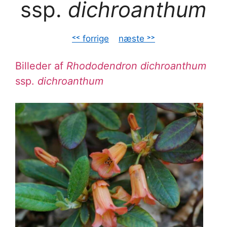
ssp.
dichroanthum
˂˂ forrige
–
næste ˃˃
Billeder af
Rhododendron dichroanthum
ssp.
dichroanthum