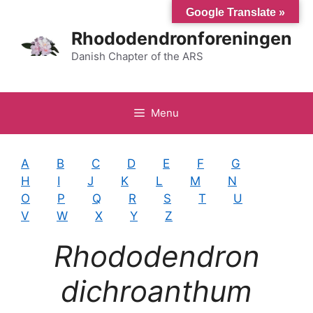
Hop
Google Translate »
til
Rhododendronforeningen
indhold
Danish Chapter of the ARS
Menu
A
B
C
D
E
F
G
H
I
J
K
L
M
N
O
P
Q
R
S
T
U
V
W
X
Y
Z
Rhododendron
dichroanthum