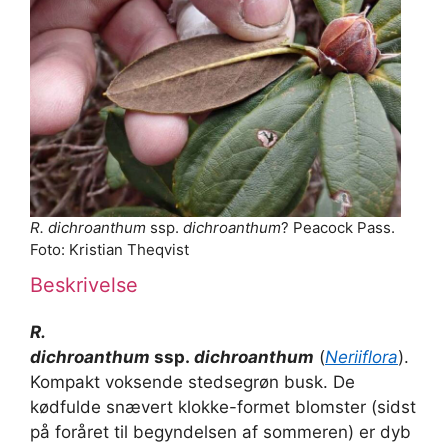
R. dichroanthum
ssp.
dichroanthum
? Peacock Pass.
Foto: Kristian Theqvist
Beskrivelse
R.
dichroanthum
ssp.
dichroanthum
(
Neriiflora
).
Kompakt voksende stedsegrøn busk. De
kødfulde snævert klokke-formet blomster (sidst
på foråret til begyndelsen af sommeren) er dyb