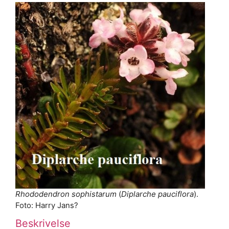
Rhododendron sophistarum
(
Diplarche pauciflora
).
Foto: Harry Jans?
Beskrivelse