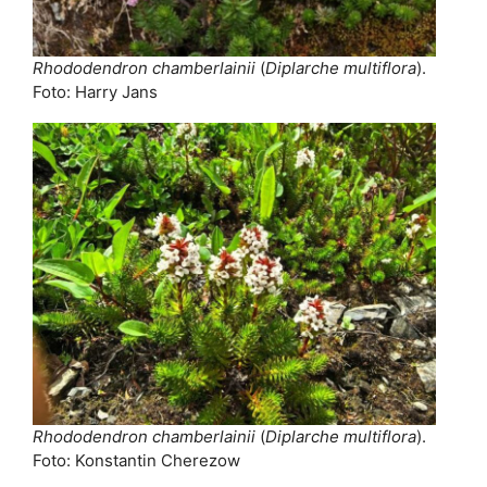
Rhododendron chamberlainii
(
Diplarche multiflora
).
Foto: Harry Jans
Rhododendron chamberlainii
(
Diplarche multiflora
).
Foto: Konstantin Cherezow