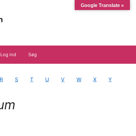
Google Translate »
n
Log ind
Søg
R
S
T
U
V
W
X
Y
eum