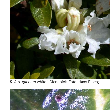
R. ferrugineum
white i Glendoick. Foto: Hans Eiberg