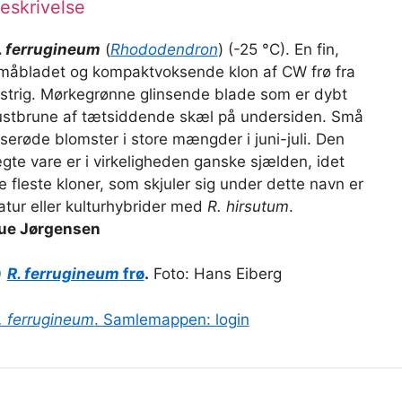
eskrivelse
. ferrugineum
(
Rhododendron
) (-25 °C). En fin,
måbladet og kompaktvoksende klon af CW frø fra
strig. Mørkegrønne glinsende blade som er dybt
ustbrune af tætsiddende skæl på undersiden. Små
yserøde blomster i store mængder i juni-­juli. Den
gte vare er i virkeligheden ganske sjælden, idet
e fleste kloner, som skjuler sig under dette navn er
atur ­eller kulturhybrider med
R. hirsutum
.
ue Jørgensen
●
R. ferrugineum
frø
.
Foto: Hans Eiberg
. ferrugineum
. Samlemappen: login