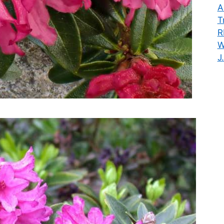
A
T
R
W
J