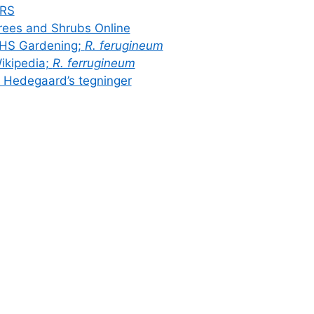
RS
rees and Shrubs Online
HS Gardening;
R. ferugineum
ikipedia;
R. ferrugineum
. Hedegaard’s tegninger