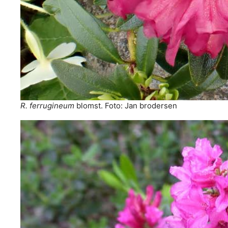
R. ferrugineum
blomst. Foto: Jan brodersen