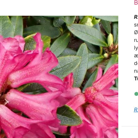
B
R
s
Ø
r
l
æ
d
n
T
R