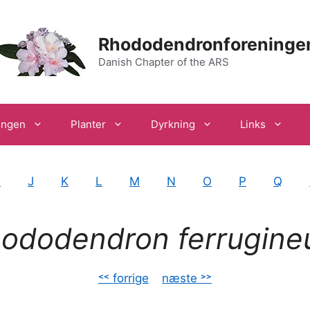
Rhododendronforeninge
Danish Chapter of the ARS
ingen
Planter
Dyrkning
Links
I
J
K
L
M
N
O
P
Q
ododendron ferrugin
˂˂ forrige
–
næste ˃˃