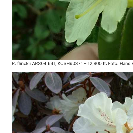
R. flinckii ARS04 641, KCSH#0371 – 12,800 ft
.
Foto: Hans 