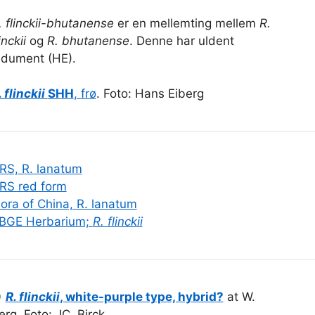
. flinckii-bhutanense
er en mellemting mellem
R.
inckii
og
R. bhutanense
. Denne har uldent
ndument (HE).
. flinckii
SHH
, frø
. Foto: Hans Eiberg
RS, R. lanatum
RS red form
lora of China, R. lanatum
BGE Herbarium;
R. flinckii
●
R. flinckii
, white-purple type, hybrid?
at W.
erg. Foto: JC. Birck