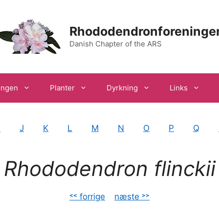
Rhododendronforeninge
Danish Chapter of the ARS
ingen
Planter
Dyrkning
Links
I
J
K
L
M
N
O
P
Q
Rhododendron flinckii
˂˂ forrige
–
næste ˃˃