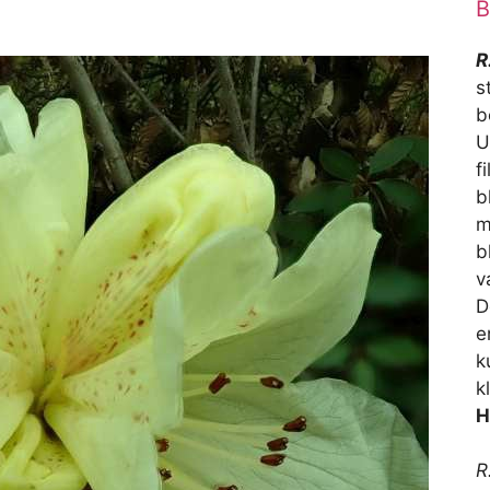
B
R
s
b
U
f
b
m
b
v
D
e
k
k
H
R