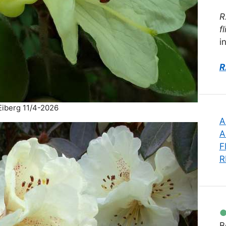
R
fl
i
R
Eiberg 11/4-2026
A
A
F
R
B