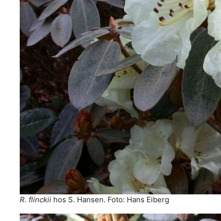
R. flinckii
hos S. Hansen. Foto: Hans Eiberg