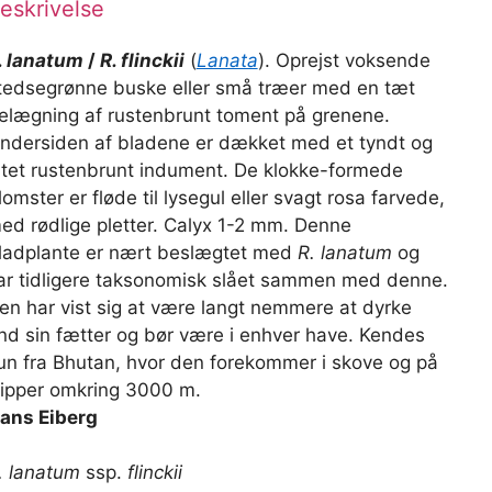
eskrivelse
. lanatum
/
R. flinckii
(
Lanata
). Oprejst voksende
tedsegrønne buske eller små træer med en tæt
elægning af rustenbrunt toment på grenene.
ndersiden af bladene er dækket med et tyndt og
iltet rustenbrunt indument. De klokke-formede
lomster er fløde til lysegul eller svagt rosa farvede,
ed rødlige pletter. Calyx 1-2 mm. Denne
ladplante er nært beslægtet med
R. lanatum
og
ar tidligere taksonomisk slået sammen med denne.
en har vist sig at være langt nemmere at dyrke
nd sin fætter og bør være i enhver have. Kendes
un fra Bhutan, hvor den forekommer i skove og på
lipper omkring 3000 m.
ans Eiberg
. lanatum
ssp.
flinckii