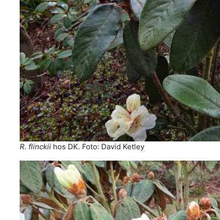
R. flinckii
hos DK. Foto: David Ketley