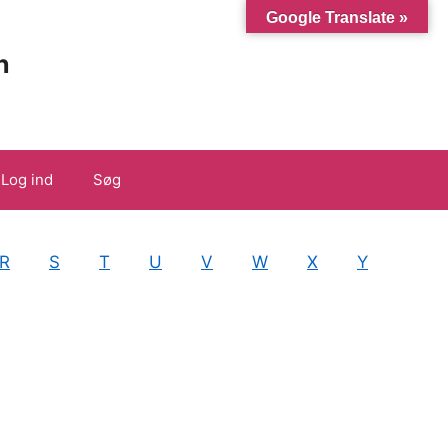
Google Translate »
n
Log ind
Søg
R
S
T
U
V
W
X
Y