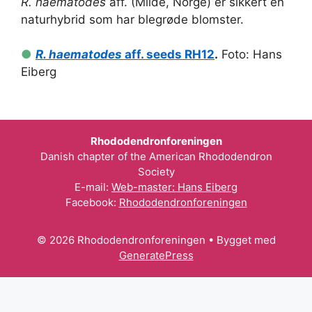
R. haematodes
aff. (Milde, Norge) er sikkert en
naturhybrid som har blegrøde blomster.
●
R. haematodes
aff. seeds RH12
.
Foto: Hans
Eiberg
Rhododendronforeningen
Danish chapter of the American Rhododendron
Society
E-mail:
Web-master: Hans Eiberg
Facebook:
Rhododendronforeningen
© 2026 Rhododendronforeningen
• Bygget med
GeneratePress