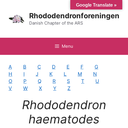
Hop
Google Translate »
til
Rhododendronforeningen
indhold
Danish Chapter of the ARS
Menu
A
B
C
D
E
F
G
H
I
J
K
L
M
N
O
P
Q
R
S
T
U
V
W
X
Y
Z
Rhododendron
haematodes