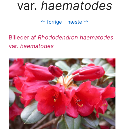
var.
haematodes
˂˂ forrige
–
næste ˃˃
Billeder af
Rhododendron haematodes
var.
haematodes