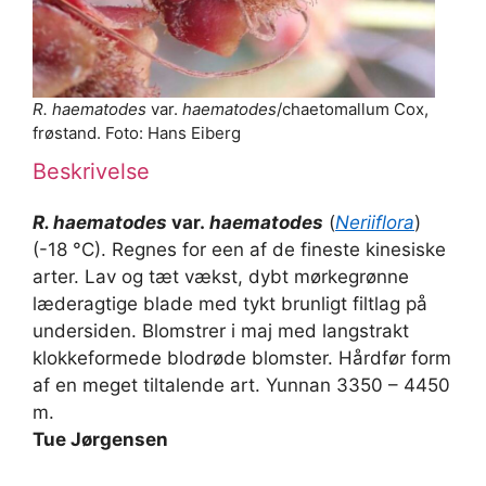
R. haematodes
var.
haematodes
/chaetomallum Cox,
frøstand. Foto: Hans Eiberg
Beskrivelse
R. haematodes
var.
haematodes
(
Neriiflora
)
(-18 °C). Regnes for een af de fineste kinesiske
arter. Lav og tæt vækst, dybt mørkegrønne
læderagtige blade med tykt brunligt filtlag på
undersiden. Blomstrer i maj med langstrakt
klokkeformede blodrøde blomster. Hårdfør form
af en meget tiltalende art. Yunnan 3350 – 4450
m.
Tue Jørgensen