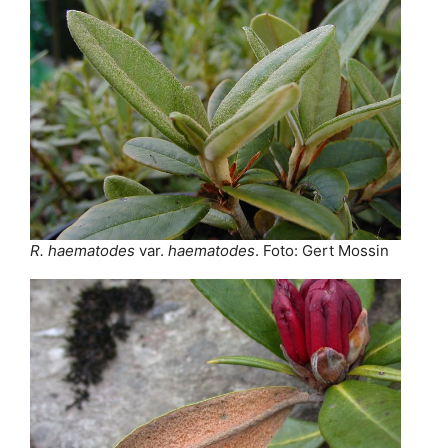
R. haematodes
var.
haematodes
. Foto: Gert Mossin