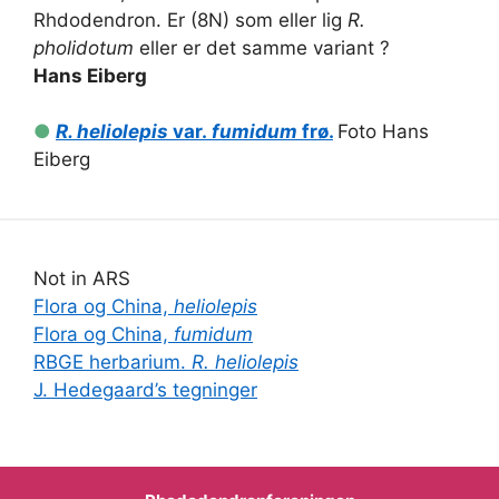
Rhdodendron. Er (8N) som eller lig
R.
pholidotum
eller er det samme variant ?
Hans Eiberg
●
R. heliolepis
var.
fumidum
frø.
Foto Hans
Eiberg
Not in ARS
Flora og China,
heliolepis
Flora og China,
fumidum
RBGE herbarium.
R. heliolepis
J. Hedegaard’s tegninger