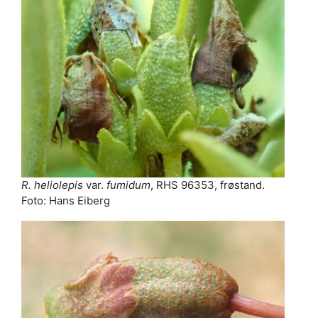
R. heliolepis
var.
fumidum
, RHS 96353, frøstand.
Foto: Hans Eiberg