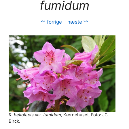
fumidum
˂˂ forrige
–
næste ˃˃
R. heliolepis
var.
fumidum
, Kærnehuset. Foto: JC.
Birck.