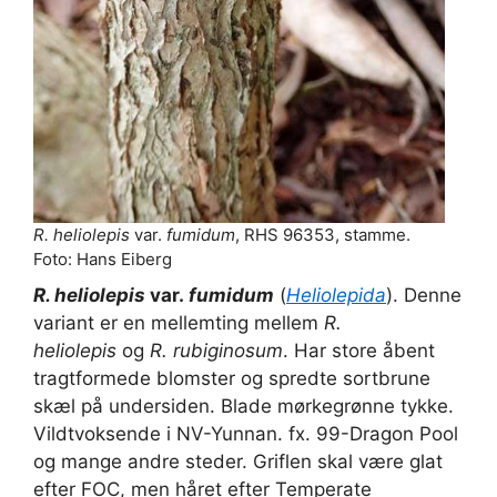
R. heliolepis
var.
fumidum
, RHS 96353, stamme.
Foto: Hans Eiberg
R. heliolepis
var.
fumidum
(
Heliolepida
). Denne
variant er en mellemting mellem
R.
heliolepis
og
R. rubiginosum
. Har store åbent
tragtformede blomster og spredte sortbrune
skæl på undersiden. Blade mørkegrønne tykke.
Vildtvoksende i NV-Yunnan. fx. 99-Dragon Pool
og mange andre steder. Griflen skal være glat
efter FOC, men håret efter Temperate