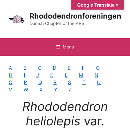
Hop
Google Translate »
til
Rhododendronforeningen
indhold
Danish Chapter of the ARS
Menu
A
B
C
D
E
F
G
H
I
J
K
L
M
N
O
P
Q
R
S
T
U
V
W
X
Y
Z
Rhododendron
heliolepis
var.