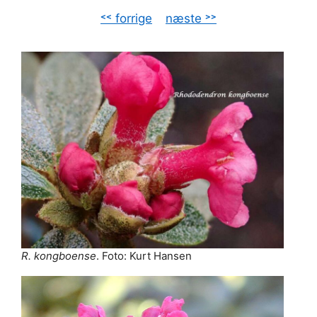
˂˂ forrige
–
næste ˃˃
R. kongboense
. Foto: Kurt Hansen