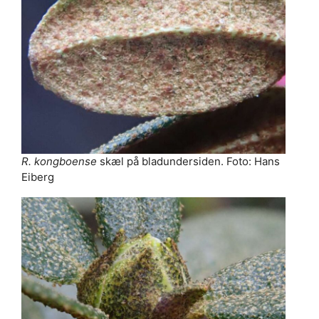
R. kongboense
skæl på bladundersiden. Foto: Hans
Eiberg