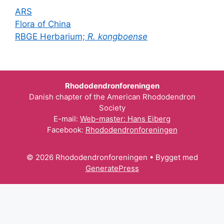
ARS
Flora of China
RBGE Herbarium;
R. kongboense
Rhododendronforeningen
Danish chapter of the American Rhododendron
Society
E-mail:
Web-master: Hans Eiberg
Facebook:
Rhododendronforeningen
© 2026 Rhododendronforeningen
• Bygget med
GeneratePress