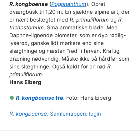
R. kongboense
(
Pogonanthum
). Opret
dværgbusk til 1,20 m. En sjældne alpine art, der
er nært beslægtet med
R. primuliflorum
og
R.
trichostomum
. Små aromatiske blade. Med
Daphne-lignende blomster, som er dyb rødlig-
lyserød, ganske lidt mørkere end sine
slægtninge og næsten “rød” i farven. Kraftig
dræning nødvendig. Måske ikke så hårdfør som
sine slægtninge. Også kaldt for en rød
R.
primuliflorum
.
Hans Eiberg
●
R. kongboense
frø.
Foto: Hans Eiberg
R. kongboense
. Samlemappen: login