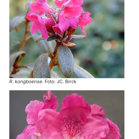
R. kongboense
. Foto: JC. Birck