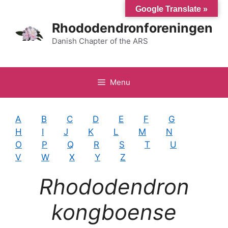
Hop
Google Translate »
til
Rhododendronforeningen
indhold
Danish Chapter of the ARS
Menu
A
B
C
D
E
F
G
H
I
J
K
L
M
N
O
P
Q
R
S
T
U
V
W
X
Y
Z
Rhododendron
kongboense