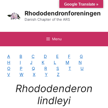
Hop
Google Translate »
til
Rhododendronforeningen
indhold
Danish Chapter of the ARS
Menu
A
B
C
D
E
F
G
H
I
J
K
L
M
N
O
P
Q
R
S
T
U
V
W
X
Y
Z
Rhododenderon
lindleyi