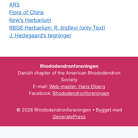
ARS
Flora of China
Kew’s Herbarium
RBGE Herbarium;
R. lindleyi
(only Text)
J. Hedegaard’s tegninger
Rhododendronforeningen
Danish chapter of the American Rhododendron
Society
E-mail:
Web-master: Hans Eiberg
Facebook:
Rhododendronforeningen
© 2026 Rhododendronforeningen
• Bygget med
GeneratePress