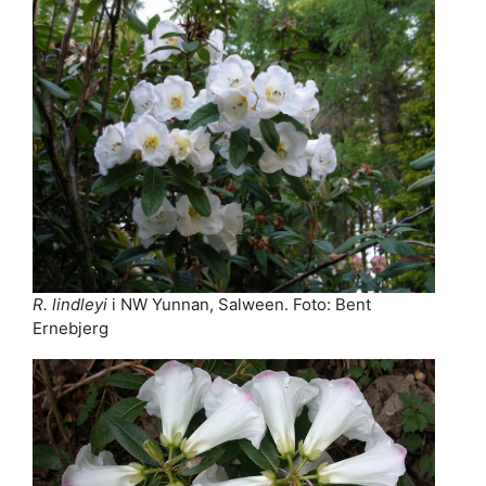
R. lindleyi
i NW Yunnan, Salween. Foto: Bent
Ernebjerg