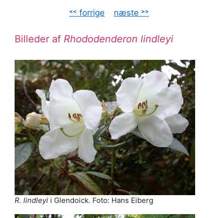
˂˂ forrige
–
næste ˃˃
Billeder af
Rhododenderon lindleyi
R. lindleyi
i Glendoick. Foto: Hans Eiberg