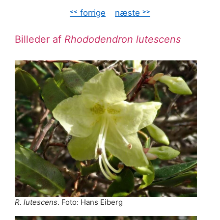
˂˂ forrige
–
næste ˃˃
Billeder af
Rhododendron lutescens
R. lutescens
. Foto: Hans Eiberg