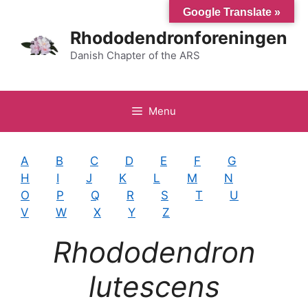
Hop
Google Translate »
til
Rhododendronforeningen
indhold
Danish Chapter of the ARS
Menu
A
B
C
D
E
F
G
H
I
J
K
L
M
N
O
P
Q
R
S
T
U
V
W
X
Y
Z
Rhododendron
lutescens