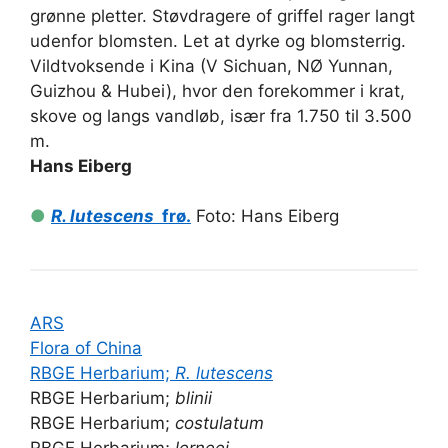
grønne pletter. Støvdragere of griffel rager langt
udenfor blomsten. Let at dyrke og blomsterrig.
Vildtvoksende i Kina (V Sichuan, NØ Yunnan,
Guizhou & Hubei), hvor den forekommer i krat,
skove og langs vandløb, især fra 1.750 til 3.500
m.
Hans Eiberg
●
R. lutescens
frø.
Foto: Hans Eiberg
ARS
Flora of China
RBGE Herbarium;
R. lutescens
RBGE Herbarium;
blinii
RBGE Herbarium;
costulatum