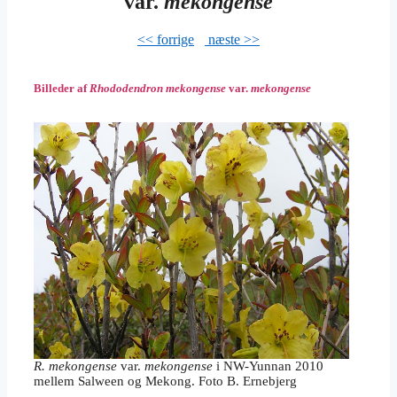
var.
mekongense
˂˂ forrige
–
næste ˃˃
Billeder af
Rhododendron mekongense
var.
mekongense
R. mekongense
var.
mekongense
i NW-Yunnan 2010
mellem Salween og Mekong. Foto B. Ernebjerg