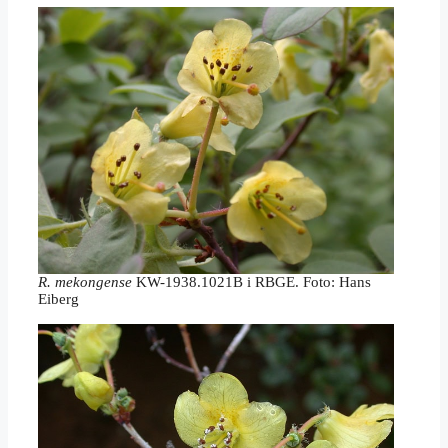
R. mekongense
KW-1938.1021B i RBGE. Foto: Hans
Eiberg