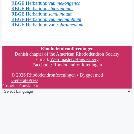
RBGE Herbarium; var.
mekongense
RBGE Herbarium;
chloranthum
RBGE Herbarium;
semilunatum
RBGE Herbarium; var.
melinanthum
RBGE Herbarium; var.
rubrolineatum
Rhododendronforeningen
Danish chapter of the American Rhododendron Society
E-mail:
Web-master: Hans Eiberg
Facebook:
Rhododendronforeningen
© 2026 Rhododendronforeningen
• Bygget med
GeneratePress
Google Translate »