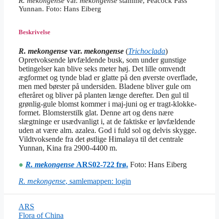
R. mekongense
var.
mekongense
stamme, Peacock Pass
Yunnan. Foto: Hans Eiberg
Beskrivelse
R. mekongense
var.
mekongense
(
Trichoclada
)
Opretvoksende løvfældende busk, som under gunstige
betingelser kan blive seks meter høj. Det lille omvendt
ægformet og tynde blad er glatte på den øverste overflade,
men med børster på undersiden. Bladene bliver gule om
efteråret og bliver på planten længe derefter. Den gul til
grønlig-gule blomst kommer i maj-juni og er tragt-klokke-
formet. Blomsterstilk glat. Denne art og dens nære
slægtninge er usædvanligt i, at de faktiske er løvfældende
uden at være alm. azalea. God i fuld sol og delvis skygge.
Vildtvoksende fra det østlige Himalaya til det centrale
Yunnan, Kina fra 2900-4400 m.
●
R. mekongense
ARS02-722 frø.
Foto: Hans Eiberg
R. mekongense
, samlemappen: login
ARS
Flora of China