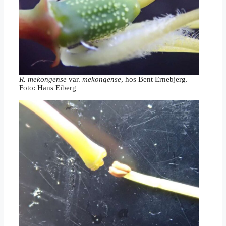
R. mekongense
var.
mekongense
, hos Bent Ernebjerg.
Foto: Hans Eiberg