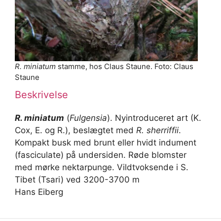
R. miniatum
stamme, hos Claus Staune. Foto: Claus
Staune
Beskrivelse
R. miniatum
(
Fulgensia
). Nyintroduceret art (K.
Cox, E. og R.), beslægtet med
R. sherriffii
.
Kompakt busk med brunt eller hvidt indument
(fasciculate) på undersiden. Røde blomster
med mørke nektarpunge. Vildtvoksende i S.
Tibet (Tsari) ved 3200-3700 m
Hans Eiberg