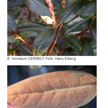
R. miniatum
CER9927. Foto: Hans Eiberg