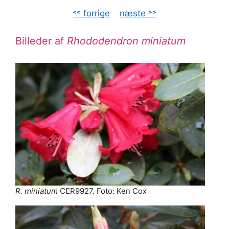
˂˂ forrige
–
næste ˃˃
Billeder af
Rhododendron miniatum
R. miniatum
CER9927. Foto: Ken Cox