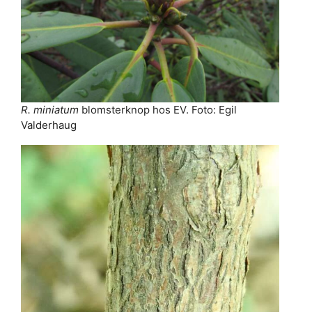
R. miniatum
blomsterknop hos EV. Foto: Egil
Valderhaug