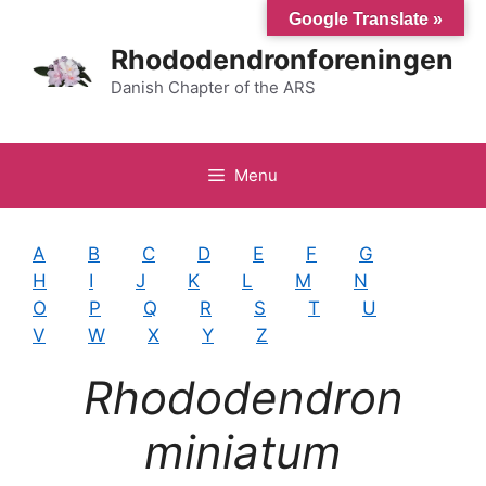
Hop
Google Translate »
til
Rhododendronforeningen
indhold
Danish Chapter of the ARS
Menu
A
B
C
D
E
F
G
H
I
J
K
L
M
N
O
P
Q
R
S
T
U
V
W
X
Y
Z
Rhododendron
miniatum