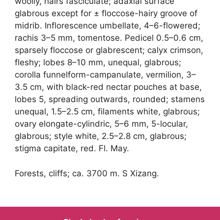
woolly, hairs fasciculate; adaxial surface
glabrous except for ± floccose-hairy groove of
midrib. Inflorescence umbellate, 4–6-flowered;
rachis 3–5 mm, tomentose. Pedicel 0.5–0.6 cm,
sparsely floccose or glabrescent; calyx crimson,
fleshy; lobes 8–10 mm, unequal, glabrous;
corolla funnelform-campanulate, vermilion, 3–
3.5 cm, with black-red nectar pouches at base,
lobes 5, spreading outwards, rounded; stamens
unequal, 1.5–2.5 cm, filaments white, glabrous;
ovary elongate-cylindric, 5–6 mm, 5-locular,
glabrous; style white, 2.5–2.8 cm, glabrous;
stigma capitate, red. Fl. May.
Forests, cliffs; ca. 3700 m. S Xizang.