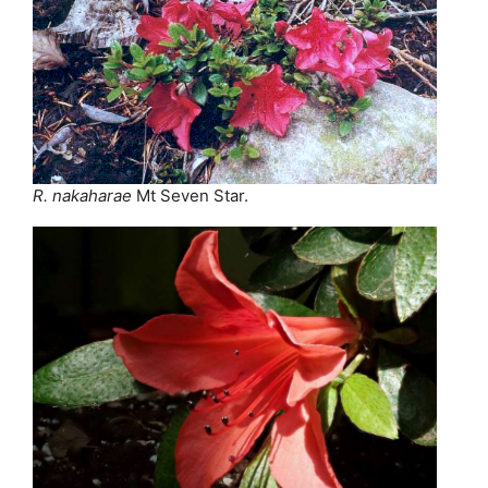
R. nakaharae
Mt Seven Star.