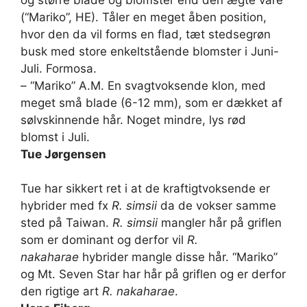
(“Mariko”, HE). Tåler en meget åben position,
hvor den da vil forms en flad, tæt stedsegrøn
busk med store enkeltstående blomster i Juni-
Juli. Formosa.
– “Mariko” A.M. En svagtvoksende klon, med
meget små blade (6-12 mm), som er dækket af
sølvskinnende hår. Noget mindre, lys rød
blomst i Juli.
Tue Jørgensen
Tue har sikkert ret i at de kraftigtvoksende er
hybrider med fx
R. simsii
da de vokser samme
sted på Taiwan.
R. simsii
mangler hår på griflen
som er dominant og derfor vil
R.
nakaharae
hybrider mangle disse hår. “Mariko”
og Mt. Seven Star har hår på griflen og er derfor
den rigtige art
R. nakaharae
.