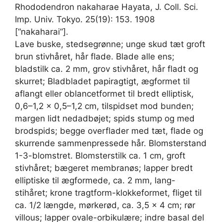
Rhododendron nakaharae Hayata, J. Coll. Sci.
Imp. Univ. Tokyo. 25(19): 153. 1908
[“nakaharai”].
Lave buske, stedsegrønne; unge skud tæt groft
brun stivhåret, hår flade. Blade alle ens;
bladstilk ca. 2 mm, grov stivhåret, hår fladt og
skurret; Bladbladet papiragtigt, ægformet til
aflangt eller oblancetformet til bredt elliptisk,
0,6–1,2 × 0,5–1,2 cm, tilspidset mod bunden;
margen lidt nedadbøjet; spids stump og med
brodspids; begge overflader med tæt, flade og
skurrende sammenpressede hår. Blomsterstand
1-3-blomstret. Blomsterstilk ca. 1 cm, groft
stivhåret; bægeret membranøs; lapper bredt
elliptiske til ægformede, ca. 2 mm, lang-
stihåret; krone tragtform-klokkeformet, fliget til
ca. 1/2 længde, mørkerød, ca. 3,5 × 4 cm; rør
villous; lapper ovale-orbikulære; indre basal del