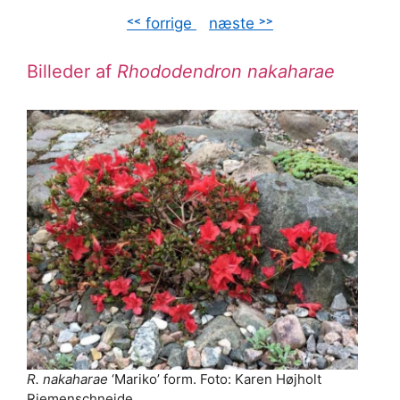
˂˂ forrige
–
næste ˃˃
Billeder af
Rhododendron nakaharae
R. nakaharae
‘Mariko’ form. Foto: Karen Højholt
Riemenschneide