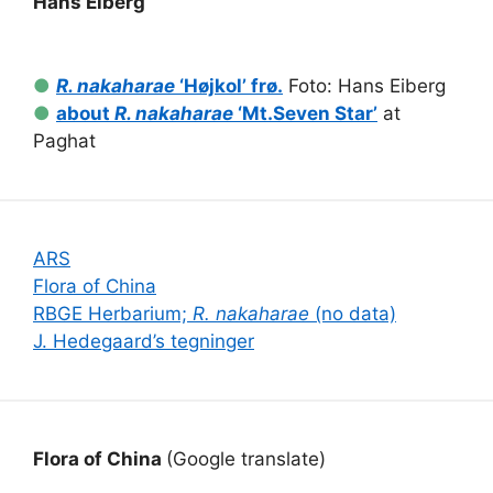
Hans Eiberg
●
R. nakaharae
‘Højkol’ frø.
Foto: Hans Eiberg
●
about
R. nakaharae
‘Mt.Seven Star’
at
Paghat
ARS
Flora of China
RBGE Herbarium;
R. nakaharae
(no data)
J. Hedegaard’s tegninger
Flora of China
(Google translate)