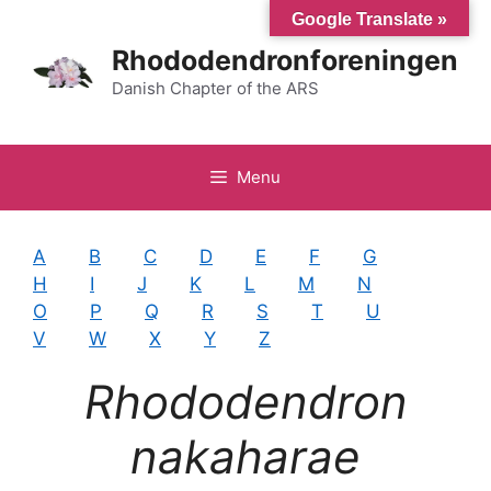
Hop
Google Translate »
til
Rhododendronforeningen
indhold
Danish Chapter of the ARS
Menu
A
B
C
D
E
F
G
H
I
J
K
L
M
N
O
P
Q
R
S
T
U
V
W
X
Y
Z
Rhododendron
nakaharae