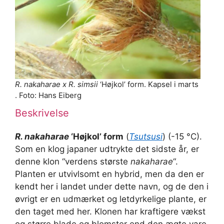
R. nakaharae x R. simsii
‘Højkol’ form. Kapsel i marts
. Foto: Hans Eiberg
Beskrivelse
R. nakaharae
‘Højkol’ form
(
Tsutsusi
) (-15 °C).
Som en klog japaner udtrykte det sidste år, er
denne klon “verdens største
nakaharae
“.
Planten er utvivlsomt en hybrid, men da den er
kendt her i landet under dette navn, og de den i
øvrigt er en udmærket og letdyrkelige plante, er
den taget med her. Klonen har kraftigere vækst
og større blade og blomster end den ægte vare