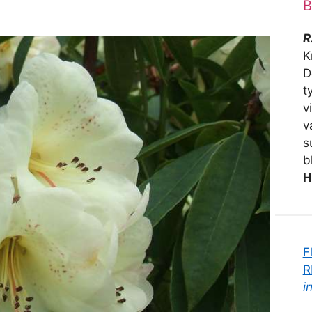
B
R
K
D
t
v
v
s
b
H
F
R
i