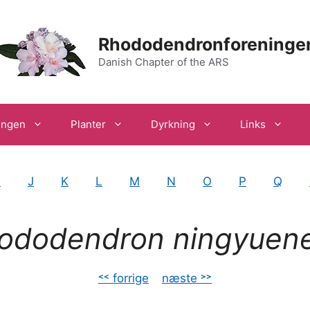
Rhododendronforeninge
Danish Chapter of the ARS
ingen
Planter
Dyrkning
Links
I
J
K
L
M
N
O
P
Q
ododendron ningyuen
˂˂ forrige
–
næste ˃˃