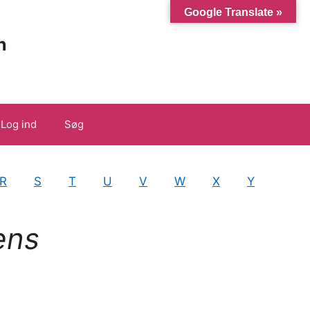
Google Translate »
n
Log ind
Søg
R
S
T
U
V
W
X
Y
ens