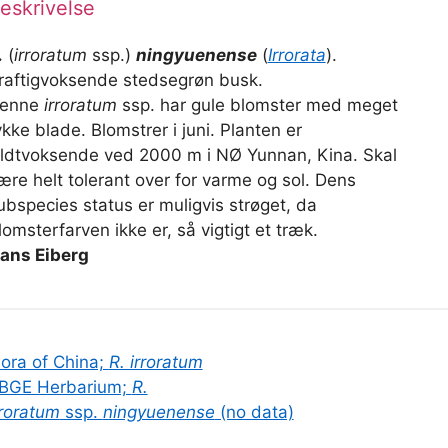
eskrivelse
.
(
irroratum
ssp.)
ningyuenense
(
Irrorata
).
raftigvoksende stedsegrøn busk.
enne
irroratum
ssp. har gule blomster med meget
ykke blade. Blomstrer i juni. Planten er
ildtvoksende ved 2000 m i NØ Yunnan, Kina. Skal
ære helt tolerant over for varme og sol. Dens
ubspecies status er muligvis strøget, da
lomsterfarven ikke er, så vigtigt et træk.
ans Eiberg
lora of China;
R. irroratum
BGE Herbarium;
R.
rroratum
ssp.
ningyuenense
(no data)