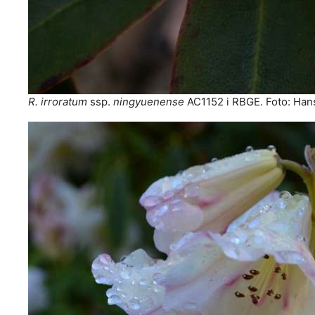
R. irroratum
ssp.
ningyuenense
AC1152 i RBGE. Foto: Han