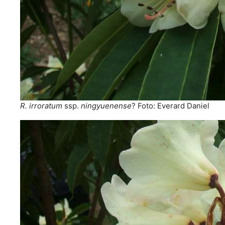
R. irroratum
ssp.
ningyuenense
? Foto: Everard Daniel