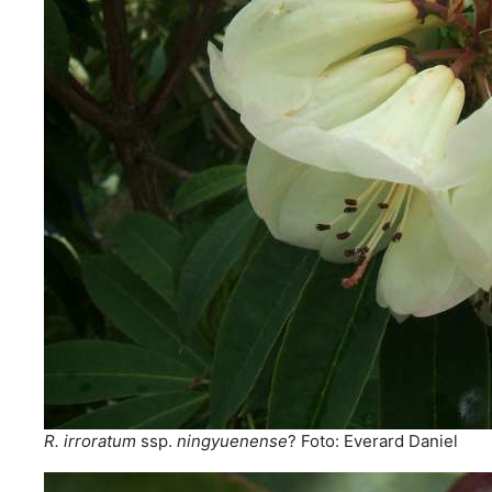
R. irroratum
ssp.
ningyuenense
? Foto: Everard Daniel