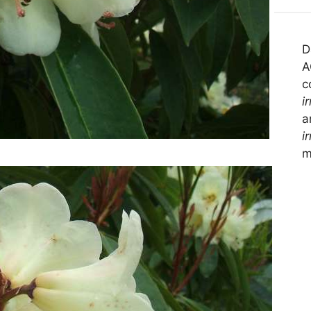
D
A
c
i
a
i
m