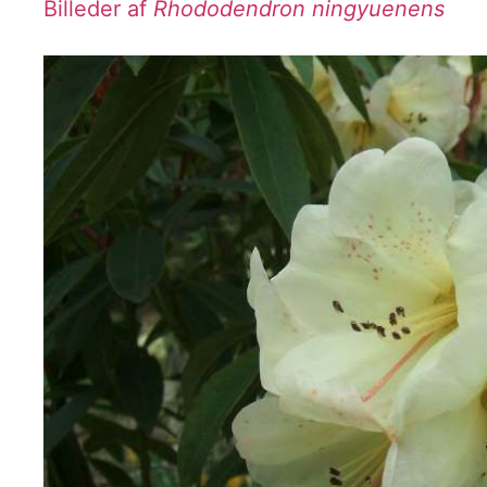
Billeder af
Rhododendron ningyuenens