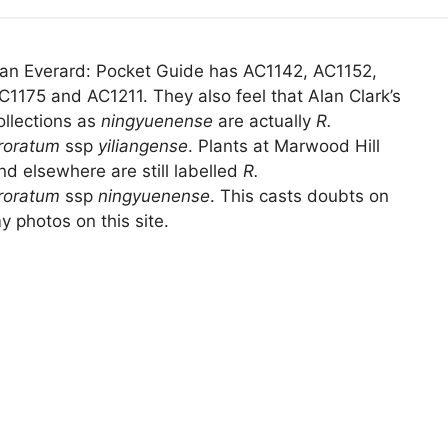
an Everard: Pocket Guide has AC1142, AC1152,
C1175 and AC1211. They also feel that Alan Clark’s
ollections as
ningyuenense
are actually
R.
rroratum
ssp
yiliangense
. Plants at Marwood Hill
nd elsewhere are still labelled
R.
rroratum
ssp
ningyuenense
. This casts doubts on
y photos on this site.