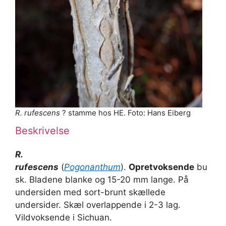
R. rufescens
? stamme hos HE. Foto: Hans Eiberg
Beskrivelse
R.
rufescens
(
Pogonanthum
).
Opretvoksende
bu
sk. Bladene blanke og 15-20 mm lange. På
undersiden med sort-brunt skællede
undersider. Skæl overlappende i 2-3 lag.
Vildvoksende i Sichuan.