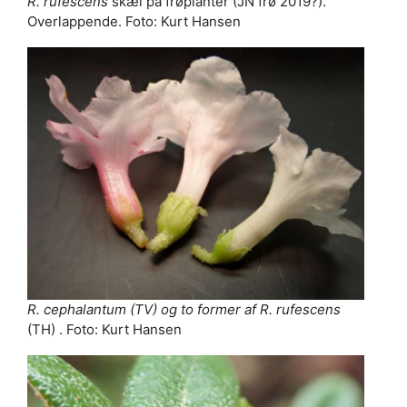
R. rufescens
skæl på frøplanter (JN frø 2019?).
Overlappende. Foto: Kurt Hansen
R. cephalantum (TV) og to former af R. rufescens
(TH) . Foto: Kurt Hansen