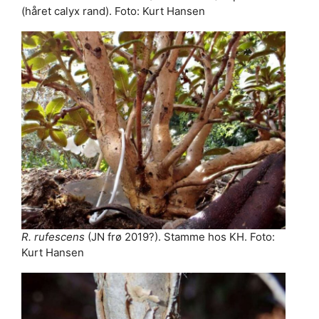
(håret calyx rand). Foto: Kurt Hansen
R. rufescens
(JN frø 2019?). Stamme hos KH. Foto:
Kurt Hansen