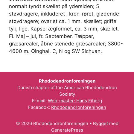
normalt tyndt skællet på ydersiden; 5
støvdragere, inkluderet i kron-røret, glødende
støvdragere; ovariet ca. 1 mm, skællet; griffel
tyk, lige. Kapsel ægformet, ca. 3 mm, skællet.
Fl. Maj – jul, fr. September. Tæpper,
græsarealer, åbne stenede græsarealer; 3800-
4600 m. Qinghai, C, N og SW Sichuan.
Rhododendronforeningen
Danish chapter of the American Rhododendron
Society
E-mail:
Web-master: Hans Eiberg
Facebook:
Rhododendronforeningen
© 2026 Rhododendronforeningen
• Bygget med
GeneratePress