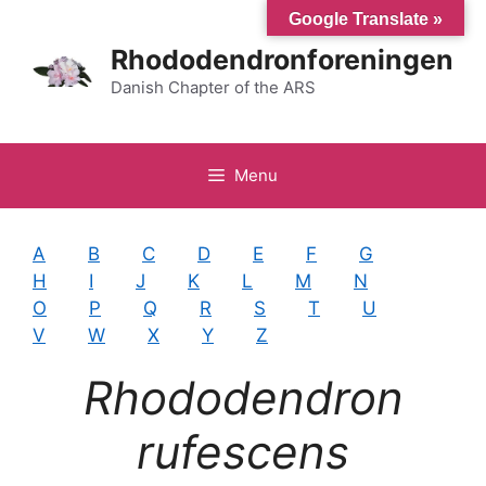
Hop
Google Translate »
til
Rhododendronforeningen
indhold
Danish Chapter of the ARS
Menu
A
B
C
D
E
F
G
H
I
J
K
L
M
N
O
P
Q
R
S
T
U
V
W
X
Y
Z
Rhododendron
rufescens