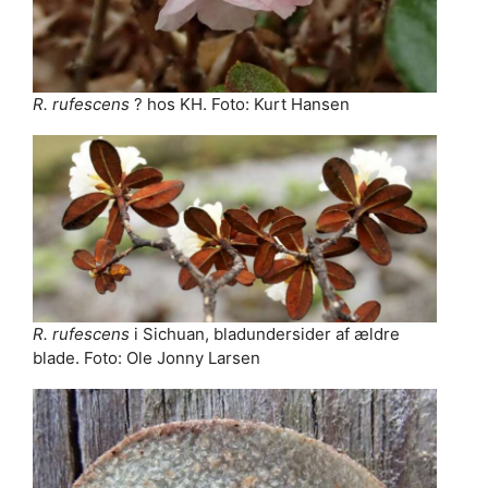
R. rufescens
? hos KH. Foto: Kurt Hansen
R. rufescens
i Sichuan, bladundersider af ældre
blade. Foto: Ole Jonny Larsen