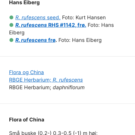
Hans Eiberg
●
R. rufescens
seed.
Foto: Kurt Hansen
●
R. rufescens
RHS #1142, frø.
Foto: Hans
Eiberg
●
R. rufescens
frø
.
Foto: Hans Eiberg
Flora og China
RBGE Herbarium;
R. rufescens
RBGE Herbarium;
daphniflorum
Flora of China
Små buske (0,2-) 0,3-0,5 (-1) m høj;