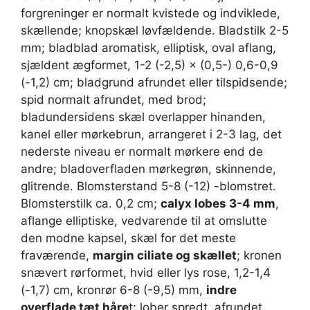
forgreninger er normalt kvistede og indviklede,
skællende; knopskæl løvfældende. Bladstilk 2-5
mm; bladblad aromatisk, elliptisk, oval aflang,
sjældent ægformet, 1-2 (-2,5) × (0,5-) 0,6-0,9
(-1,2) cm; bladgrund afrundet eller tilspidsende;
spid normalt afrundet, med brod;
bladundersidens skæl overlapper hinanden,
kanel eller mørkebrun, arrangeret i 2-3 lag, det
nederste niveau er normalt mørkere end de
andre; bladoverfladen mørkegrøn, skinnende,
glitrende. Blomsterstand 5-8 (-12) -blomstret.
Blomsterstilk ca. 0,2 cm;
calyx lobes 3-4 mm
,
aflange elliptiske, vedvarende til at omslutte
den modne kapsel, skæl for det meste
fraværende,
margin ciliate og skællet
; kronen
snævert rørformet, hvid eller lys rose, 1,2-1,4
(-1,7) cm, kronrør 6-8 (-9,5) mm,
indre
overflade tæt håre
t; lober spredt, afrundet,