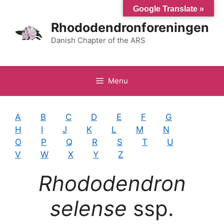
Hop
Google Translate »
til
Rhododendronforeningen
indhold
Danish Chapter of the ARS
Menu
A
B
C
D
E
F
G
H
I
J
K
L
M
N
O
P
Q
R
S
T
U
V
W
X
Y
Z
Rhododendron
selense
ssp.