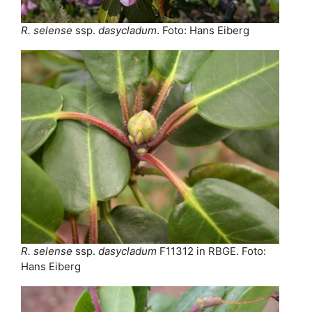
R. selense
ssp.
dasycladum
. Foto: Hans Eiberg
R. selense
ssp.
dasycladum
F11312 in RBGE. Foto:
Hans Eiberg