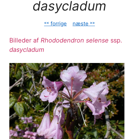
dasycladum
˂˂ forrige
–
næste ˃˃
Billeder af
Rhododendron selense
ssp.
dasycladum