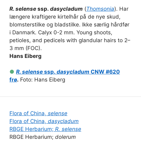
R. selense
ssp.
dasycladum
(
Thomsonia
). Har
længere kraftigere kirtelhår på de nye skud,
blomsterstilke og bladstilke. Ikke særlig hårdfør
i Danmark. Calyx 0-2 mm. Young shoots,
petioles, and pedicels with glandular hairs to 2–
3 mm (FOC).
Hans Eiberg
●
R. selense
ssp.
dasycladum
CNW #620
frø
.
Foto: Hans Eiberg
Flora of China,
selense
Flora of China,
dasycladum
RBGE Herbarium;
R. selense
RBGE Herbarium;
dolerum