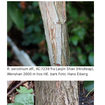
R. serotinum
aff., AC.1239 fra Laojin Shan (Hindleap),
Wenshan 2600 m hos HE. bark Foto: Hans Eiberg