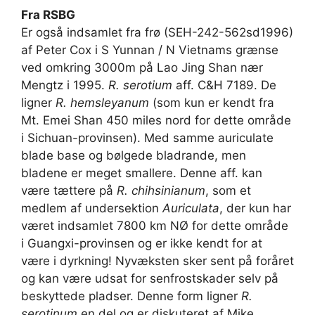
Fra RSBG
Er også indsamlet fra frø (SEH-242-562sd1996)
af Peter Cox i S Yunnan / N Vietnams grænse
ved omkring 3000m på Lao Jing Shan nær
Mengtz i 1995.
R. serotium
aff. C&H 7189. De
ligner
R. hemsleyanum
(som kun er kendt fra
Mt. Emei Shan 450 miles nord for dette område
i Sichuan-provinsen). Med samme auriculate
blade base og bølgede bladrande, men
bladene er meget smallere. Denne aff. kan
være tættere på
R. chihsinianum
, som et
medlem af undersektion
Auriculata
, der kun har
været indsamlet 7800 km NØ for dette område
i Guangxi-provinsen og er ikke kendt for at
være i dyrkning! Nyvæksten sker sent på foråret
og kan være udsat for senfrostskader selv på
beskyttede pladser. Denne form ligner
R.
serotinum
en del og er diskuteret af Mike