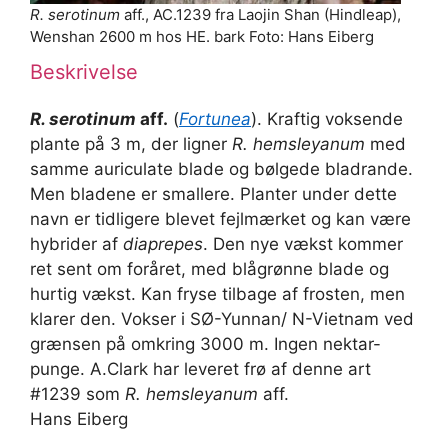
R. serotinum
aff., AC.1239 fra Laojin Shan (Hindleap),
Wenshan 2600 m hos HE. bark Foto: Hans Eiberg
Beskrivelse
R. serotinum
aff.
(
Fortunea
). Kraftig voksende
plante på 3 m, der ligner
R. hemsleyanum
med
samme auriculate blade og bølgede bladrande.
Men bladene er smallere. Planter under dette
navn er tidligere blevet fejlmærket og kan være
hybrider af
diaprepes
. Den nye vækst kommer
ret sent om foråret, med blågrønne blade og
hurtig vækst. Kan fryse tilbage af frosten, men
klarer den. Vokser i SØ-Yunnan/ N-Vietnam ved
grænsen på omkring 3000 m. Ingen nektar-
punge. A.Clark har leveret frø af denne art
#1239 som
R. hemsleyanum
aff.
Hans Eiberg