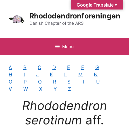
Hop
Google Translate »
til
Rhododendronforeningen
indhold
Danish Chapter of the ARS
Menu
A
B
C
D
E
F
G
H
I
J
K
L
M
N
O
P
Q
R
S
T
U
V
W
X
Y
Z
Rhododendron
serotinum
aff.