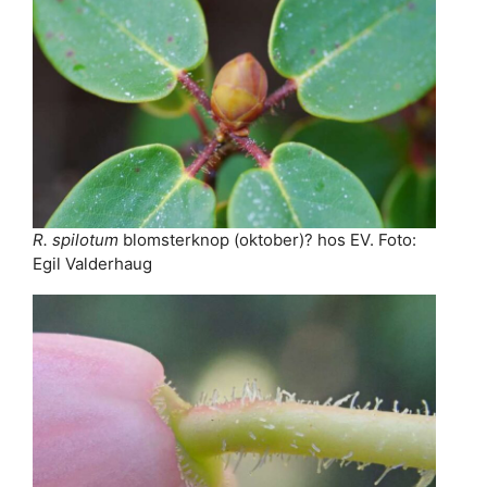
R. spilotum
blomsterknop (oktober)? hos EV. Foto:
Egil Valderhaug