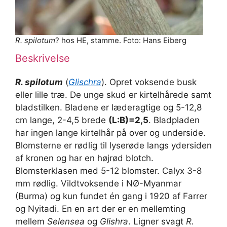
R. spilotum
? hos HE, stamme. Foto: Hans Eiberg
Beskrivelse
R. spilotum
(
Glischra
). Opret voksende busk
eller lille træ. De unge skud er kirtelhårede samt
bladstilken. Bladene er læderagtige og 5-12,8
cm lange, 2-4,5 brede
(L:B)=2,5
. Bladpladen
har ingen lange kirtelhår på over og underside.
Blomsterne er rødlig til lyserøde langs ydersiden
af kronen og har en højrød blotch.
Blomsterklasen med 5-12 blomster. Calyx 3-8
mm rødlig. Vildtvoksende i NØ-Myanmar
(Burma) og kun fundet én gang i 1920 af Farrer
og Nyitadi. En en art der er en mellemting
mellem
Selensea
og
Glishra
. Ligner svagt
R.