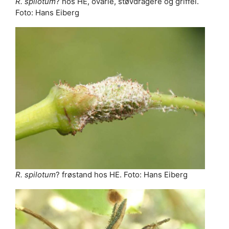
R. spilotum
? hos HE, ovarie, støvdragere og griffel.
Foto: Hans Eiberg
R. spilotum
? frøstand hos HE. Foto: Hans Eiberg