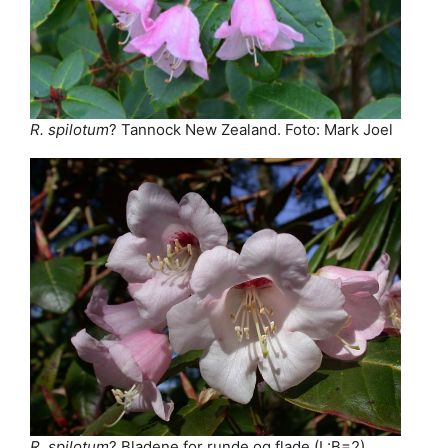
R. spilotum
? Tannock New Zealand. Foto: Mark Joel
R. spilotum
? Bladene for runde og flade (L:B=2)