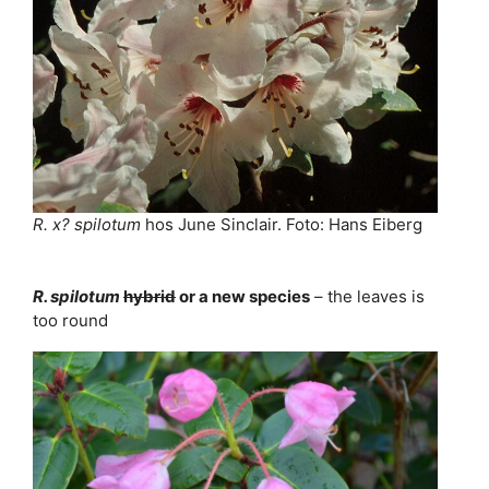
R. x? spilotum
hos June Sinclair. Foto: Hans Eiberg
R. spilotum
hybrid
or a new species
– the leaves is
too round