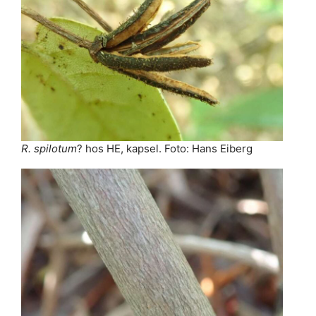
R. spilotum
? hos HE, kapsel. Foto: Hans Eiberg