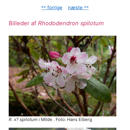
˂˂ forrige
–
næste ˃˃
Billeder af
Rhododendron spilotum
R. x? spilotum
i Milde . Foto: Hans Eiberg