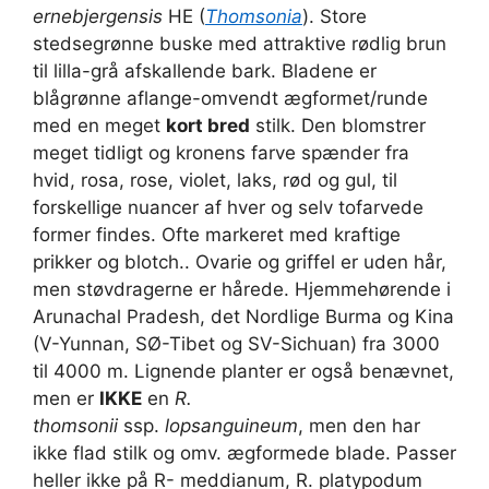
ernebjergensis
HE (
Thomsonia
). Store
stedsegrønne buske med attraktive rødlig brun
til lilla-grå afskallende bark. Bladene er
blågrønne aflange-omvendt ægformet/runde
med en meget
kort bred
stilk. Den blomstrer
meget tidligt og kronens farve spænder fra
hvid, rosa, rose, violet, laks, rød og gul, til
forskellige nuancer af hver og selv tofarvede
former findes. Ofte markeret med kraftige
prikker og blotch.. Ovarie og griffel er uden hår,
men støvdragerne er hårede. Hjemmehørende i
Arunachal Pradesh, det Nordlige Burma og Kina
(V-Yunnan, SØ-Tibet og SV-Sichuan) fra 3000
til 4000 m. Lignende planter er også benævnet,
men er
IKKE
en
R.
thomsonii
ssp.
lopsanguineum
, men den har
ikke flad stilk og omv. ægformede blade. Passer
heller ikke på R- meddianum, R. platypodum