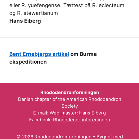
eller R. yuefengense. Tættest på R. eclecteum
og R. stewartianum
Hans Eiberg
Bent Ernebjergs artikel
om Burma
ekspeditionen
Rhododendronforeningen
Danish chapter of the American Rhododendron
Society
E-mail:
Web-master: Hans Eiberg
Facebook:
Rhododendronforeningen
© 2026 Rhododendronforeningen
• Bygget med