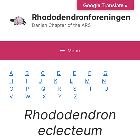
Hop
Google Translate »
til
Rhododendronforeningen
indhold
Danish Chapter of the ARS
Menu
A
B
C
D
E
F
G
H
I
J
K
L
M
N
O
P
Q
R
S
T
U
V
W
X
Y
Z
Rhododendron
eclecteum