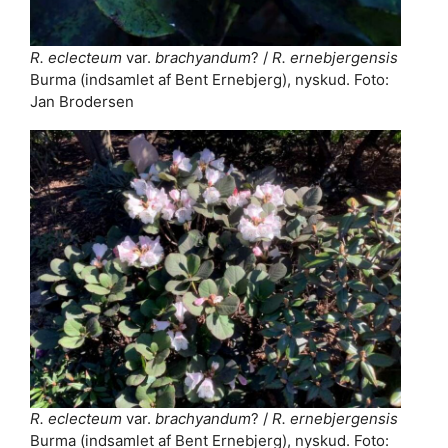
R. eclecteum
var.
brachyandum
? /
R. ernebjergensis
Burma (indsamlet af Bent Ernebjerg), nyskud. Foto:
Jan Brodersen
R. eclecteum
var.
brachyandum
? /
R. ernebjergensis
Burma (indsamlet af Bent Ernebjerg), nyskud. Foto: