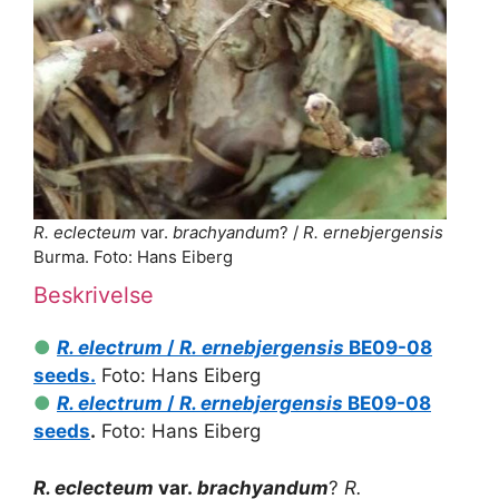
R. eclecteum
var.
brachyandum
? /
R. ernebjergensis
Burma. Foto: Hans Eiberg
Beskrivelse
●
R. electrum
/
R.
ernebjergensis
BE09-08
seeds.
Foto: Hans Eiberg
●
R. electrum
/
R. ernebjergensis
BE09-08
seeds
.
Foto: Hans Eiberg
R. eclecteum
var.
brachyandum
?
R.