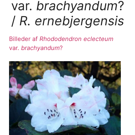
var.
brachyandum
?
/
R. ernebjergensis
Billeder af
Rhododendron eclecteum
var.
brachyandum
?