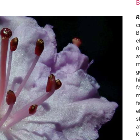
B
R
c
B
e
0
a
m
g
h
f
m
f
e
s
a
K