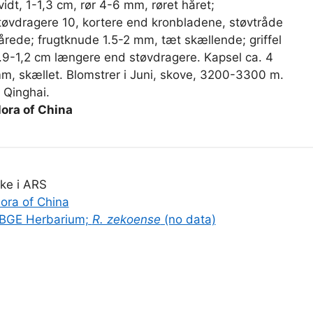
vidt, 1-1,3 cm, rør 4-6 mm, røret håret;
tøvdragere 10, kortere end kronbladene, støvtråde
årede; frugtknude 1.5-2 mm, tæt skællende; griffel
.9-1,2 cm længere end støvdragere. Kapsel ca. 4
m, skællet. Blomstrer i Juni, skove, 3200-3300 m.
 Qinghai.
lora of China
kke i ARS
lora of China
BGE Herbarium;
R. zekoense
(no data)