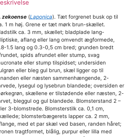
eskrivelse
. zekoense
(
Laponica
). Tæt forgrenet busk op til
a. 1 m høj. Grene er tæt mørk brun-skællet.
ladstilk ca. 3 mm, skællet; bladplade lang-
lliptiske, aflang eller lang omvendt ægformede,
.8-1.5 lang og 0.3-0,5 cm bred; grunden bredt
frundet, spids afrundet eller stump, svag
ucronate eller stump tilspidset; undersiden
ulgrøn eller bleg gul brun, skæl ligger op til
inanden eller næsten sammenhængende, 2-
arvede, lysegul og lysebrun blandede; oversiden er
ørkegrøn, skællene er tilstødende eller næsten, 2-
arvet, bleggul og gul blandede. Blomsterstand 2 –
ller 3-blomstrede. Blomsterstilk ca. 0,1 cm,
kællede; blomsterbægerets lapper ca. 2 mm,
flange, med et par skæl ved basen, randen håret;
ronen tragtformet, blålig, purpur eller lilla med