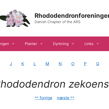
Rhododendronforeninge
Danish Chapter of the ARS
ingen
Planter
Dyrkning
Links
I
J
K
L
M
N
O
P
Q
hododendron zekoen
˂˂ forrige
–
næste ˃˃