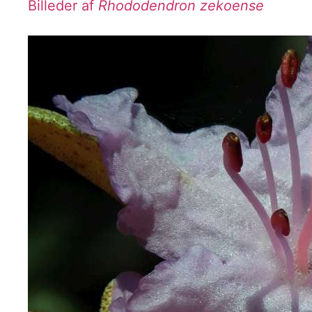
Billeder af
Rhododendron zekoense