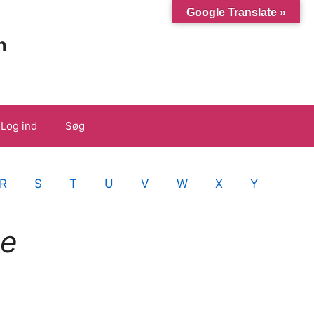
Google Translate »
n
Log ind
Søg
R
S
T
U
V
W
X
Y
se