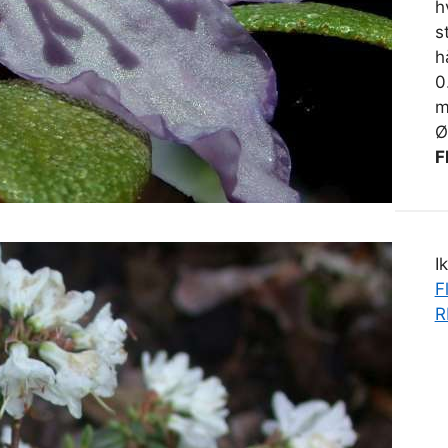
h
s
h
0
m
Ø
F
I
F
R