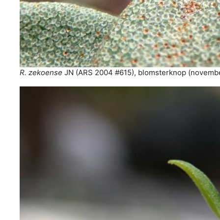
R. zekoense
JN (ARS 2004 #615), blomsterknop (november