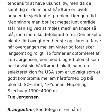
tendens til at have usundt løv, men da de
samtidig er de mindst hårdføre er løvets
udseende sjældent et problem i længere tid.
Med­mindre man bor i et meget lunt område,
står man sig ved at “nøjes med” en knapt så
blå, men mere kuldetolerant form. Den enkelte
plante får i øvrigt den bedste og klareste farve
når overgangen mellem vinter og forår sker
langsomt og roligt. To former er opformeret af
Tue Jørgensen, een med blegrød blomst som
har bevist sin hårdførhed lokalt, samt en
selekteret klon fra USA som er udvalgt som et
godt kompromis mellem hårdførhed og blå
blomst. SØ-Tibet, N-Yunnan, Hupeh og
Szechuan 1300-4000 m.
Tue Jørgensen
R. augustinii
, kendetegn er en håret