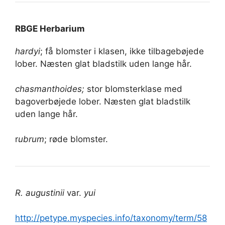
RBGE Herbarium
hardyi
; få blomster i klasen, ikke tilbagebøjede
lober. Næsten glat bladstilk uden lange hår.
chasmanthoides;
stor blomsterklase med
bagoverbøjede lober. Næsten glat bladstilk
uden lange hår.
r
ubrum
; røde blomster.
R. augustinii
var.
yui
http://petype.myspecies.info/taxonomy/term/58