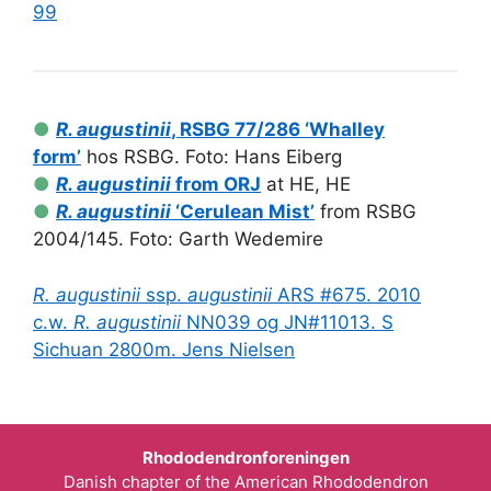
99
●
R. augustinii
, RSBG 77/286 ‘Whalley
form’
hos RSBG. Foto: Hans Eiberg
●
R. augustinii
from ORJ
at HE, HE
●
R. augustinii
‘Cerulean Mist’
from RSBG
2004/145. Foto: Garth Wedemire
R. augustinii
ssp.
augustinii
ARS #675. 2010
c.w.
R. augustinii
NN039 og JN#11013. S
Sichuan 2800m. Jens Nielsen
Rhododendronforeningen
Danish chapter of the American Rhododendron