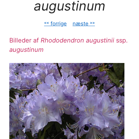
augustinum
˂˂ forrige
–
næste ˃˃
Billeder af
Rhododendron augustinii
ssp.
augustinum