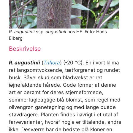
R. augustinii
ssp.
augustinii
hos HE. Foto: Hans
Eiberg
Beskrivelse
R. augustinii
(
Triflora
) (-20 °C). En i vort klima
ret langsomtvoksende, tætforgrenet og rundet
busk. Såvel skud som bladvækst er ret
iøjnefaldende hårede. Gode former af denne
art er berømt for deres stjerneformede,
sommerfugleagtige blå blomst, som regel med
olivengrøn ganetegning og med lange buede
støvdragere. Planten findes i øvrigt i et utal af
farvevarianter, hvoraf nogle er tiltalende, andre
ikke. Desværre har de bedste blå kloner en