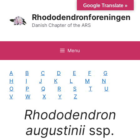
Hop
Google Translate »
til
Rhododendronforeningen
indhold
Danish Chapter of the ARS
Menu
A
B
C
D
E
F
G
H
I
J
K
L
M
N
O
P
Q
R
S
T
U
V
W
X
Y
Z
Rhododendron
augustinii
ssp.