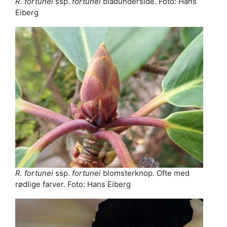
R. fortunei
ssp.
fortunei
bladunderside. Foto: Hans
Eiberg
R. fortunei
ssp.
fortunei
blomsterknop. Ofte med
rødlige farver. Foto: Hans Eiberg