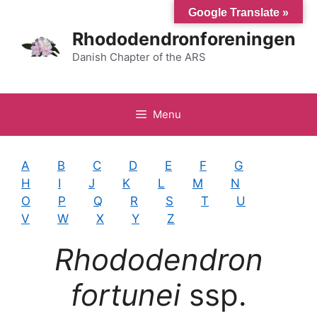
Hop
Google Translate »
til
Rhododendronforeningen
indhold
Danish Chapter of the ARS
Menu
A
B
C
D
E
F
G
H
I
J
K
L
M
N
O
P
Q
R
S
T
U
V
W
X
Y
Z
Rhododendron
fortunei
ssp.