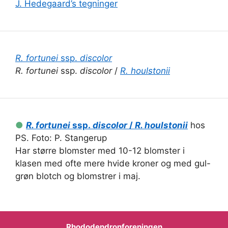
J. Hedegaard’s tegninger
R. fortunei
ssp.
discolor
R. fortunei
ssp.
discolor
/
R. houlstonii
●
R. fortunei
ssp.
discolor
/
R. houlstonii
hos
PS. Foto: P. Stangerup
Har større blomster med 10-12 blomster i
klasen med ofte mere hvide kroner og med gul-
grøn blotch og blomstrer i maj.
Rhododendronforeningen