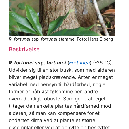
R. fortunei
ssp.
fortunei
stamme. Foto: Hans Eiberg
Beskrivelse
R. fortunei
ssp.
fortunei
(
Fortunea
) (-26 °C).
Udvikler sig til en stor busk, som med alderen
bliver meget pladskrævende. Arten er meget
variabel med hensyn til hårdførhed, nogle
former er håbløst følsomme her, andre
overordentligt robuste. Som general regel
tiltager den enkelte plantes hårdførhed mod
alderen, så man kan kompensere for et
ondartet klima ved at plante et større
eksemplar eller ved at benytte en beskyttet