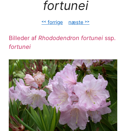
fortunei
˂˂ forrige
–
næste ˃˃
Billeder af
Rhododendron fortunei
ssp.
fortunei