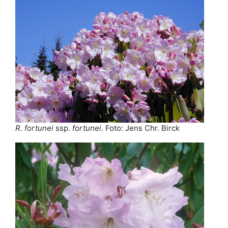
R. fortunei
ssp.
fortunei
. Foto: Jens Chr. Birck