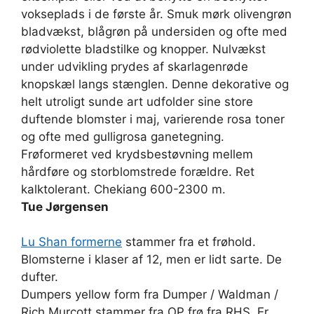
vokseplads i de første år. Smuk mørk olivengrøn
bladvækst, blågrøn på undersiden og ofte med
rødviolette bladstilke og knopper. Nulvækst
under udvikling prydes af skarlagenrøde
knopskæl langs stænglen. Denne dekorative og
helt utroligt sunde art udfolder sine store
duftende blomster i maj, varierende rosa toner
og ofte med gulligrosa ganetegning.
Frøformeret ved krydsbestøvning mellem
hårdføre og storblomstrede forældre. Ret
kalktolerant. Chekiang 600-2300 m.
Tue Jørgensen
Lu Shan formerne
stammer fra et frøhold.
Blomsterne i klaser af 12, men er lidt sarte. De
dufter.
Dumpers yellow form fra Dumper / Waldman /
Rich Murcott stammer fra OP frø fra RHS. Er